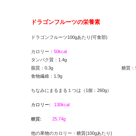
ドラゴンフルーツの栄養素
ドラゴンフルーツ
100g
あたり
(
可食部
)
カロリー：
50kcal
タンパク質：
1.4g
脂質：
0.3g
糖質：
食物繊維：
1.9g
ちなみにまるまる１つは（
1
個：
260g
）
カロリー:
130kcal
糖質:
25.74g
他の果物のカロリー・糖質
(100g
あたり
)