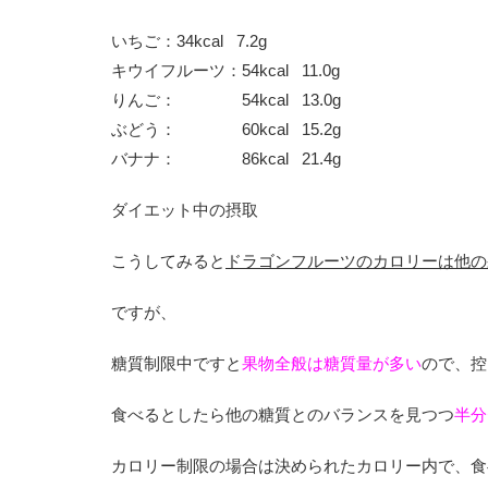
いちご：
34kcal
7.2g
キウイフルーツ：
54kcal
11.0g
りんご：
54kcal
13.0g
ぶどう：
60kcal
15.2g
バナナ：
86kcal
21.4g
ダイエット中の摂取
こうしてみると
ドラゴンフルーツのカロリーは他の
ですが、
糖質制限中ですと
果物全般は糖質量が多い
ので、控
食べるとしたら他の糖質とのバランスを見つつ
半分
カロリー制限の場合は決められたカロリー内で、食