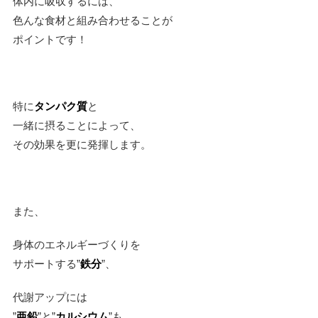
体内に吸収するには、
色んな食材と組み合わせることが
ポイントです！
特に
タンパク質
と
一緒に摂ることによって、
その効果を更に発揮します。
また、
身体のエネルギーづくりを
サポートする
”
鉄分
”
、
代謝アップには
”
亜鉛
”
と
”
カルシウム
”
も