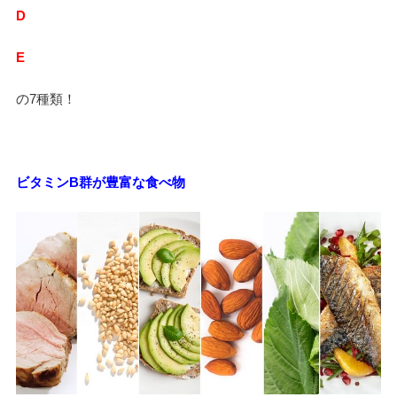
D
E
の
7
種類！
ビタミン
B
群が豊富な食べ物